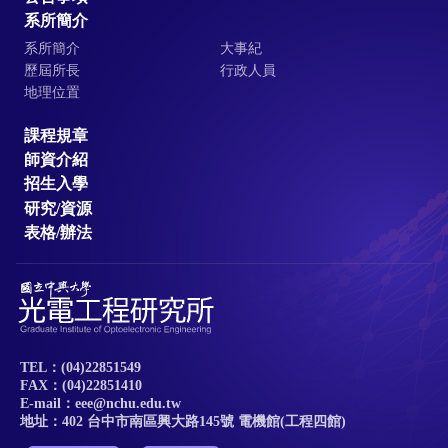
系所簡介
系所簡介
大事紀
歷屆所長
行政人員
地理位置
課程規章
師資介紹
招生入學
研究/資源
表格/辦法
TEL：(04)22851549
FAX：(04)22851410
E-mail：eee@nchu.edu.tw
地址：402 台中市南區興大路145號 電機館(工程四館)