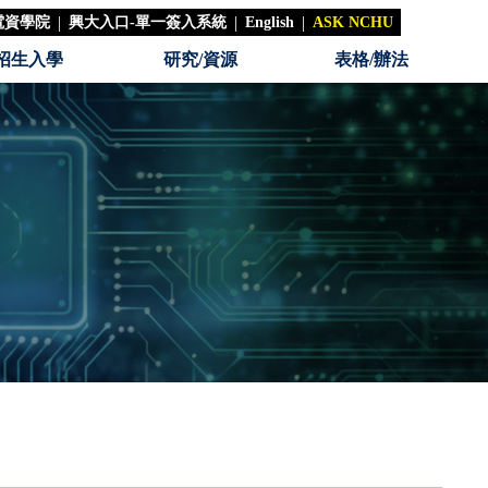
|
|
|
電資學院
興大入口-單一簽入系統
English
ASK NCHU
招生入學
研究/資源
表格/辦法