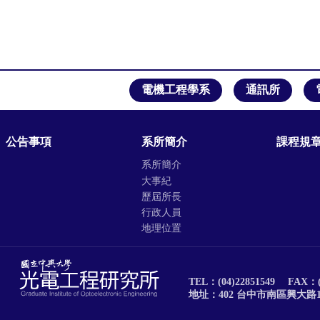
電機工程學系
通訊所
公告事項
系所簡介
課程規
系所簡介
大事紀
歷屆所長
行政人員
地理位置
TEL：(04)22851549
FAX：(
地址：402 台中市南區興大路1