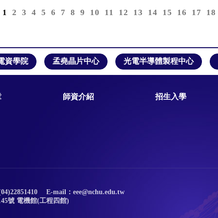
電資學院
孟堯晶片中心
光電半導體製程中心
章
師資介紹
招生入學
04)22851410
E-mail：eee@nchu.edu.tw
45號 電機館(工程四館)