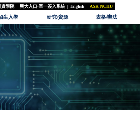
|
|
|
電資學院
興大入口-單一簽入系統
English
ASK NCHU
招生入學
研究/資源
表格/辦法