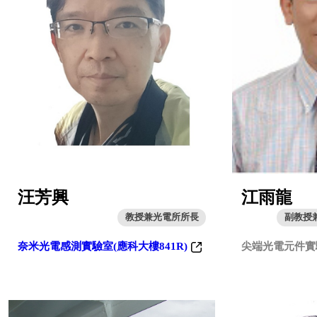
汪芳興
江雨龍
教授兼光電所所長
副教授
奈米光電感測實驗室(應科大樓841R)
尖端光電元件實驗