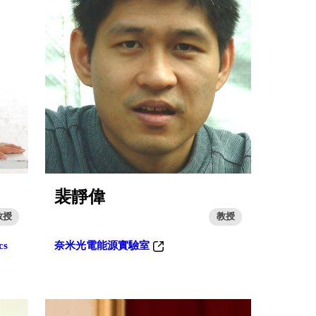
裴靜偉
教授
教授
cs
奈米光電能源實驗室