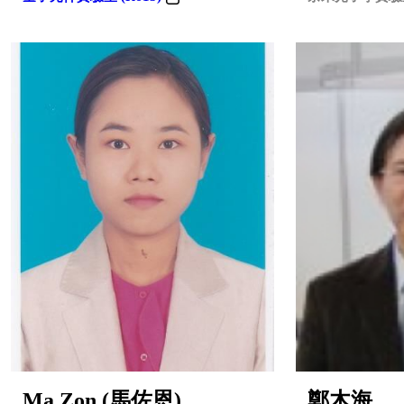
Ma Zon (馬佐恩)
鄭木海