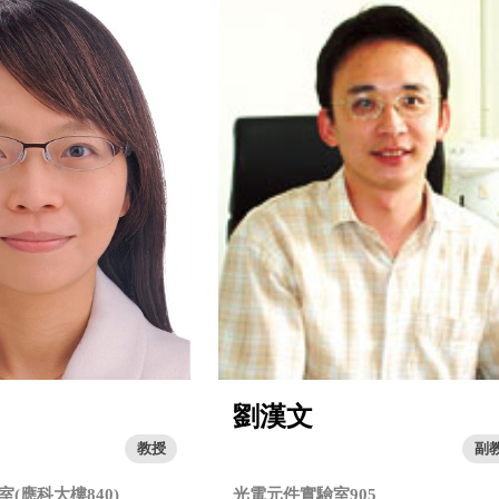
劉漢文
教授
副
(應科大樓840)
光電元件實驗室905