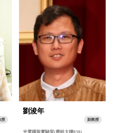
劉浚年
教授
副教授
光電構裝實驗室(應科大樓838)