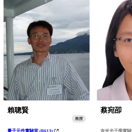
賴聰賢
蔡宛卲
教授
量子元件實驗室 (R613)
奈米光子學實驗室