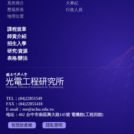
系所簡介
大事紀
歷屆所長
行政人員
地理位置
課程規章
師資介紹
招生入學
研究/資源
表格/辦法
TEL：(04)22851549
FAX：(04)22851410
E-mail：eee@nchu.edu.tw
地址：402 台中市南區興大路145號 電機館(工程四館)
智慧財產權
隱私聲明